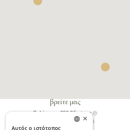
βρείτε μας
Πολύχρονο 630 85
χάρτης
×
Καλλιθέα 630 77
χάρτης
Αυτός ο ιστότοπος
GREEK